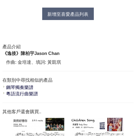
新增至喜愛產品列表
產品介紹
《逸後》陳柏宇Jason Chan
作曲:
金培達、
填詞:
黃凱琪
在類別中尋找相似的產品
鋼琴獨奏樂譜
粵語流行曲樂譜
其他客戶還會購買..