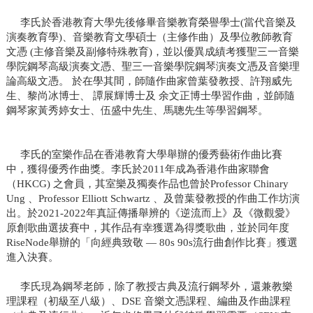
李氏於香港教育大學先後修畢音樂教育榮譽學士(當代音樂及
演奏教育學)、音樂教育文學碩士（主修作曲）及
學位教師教育
文憑
(主修音樂及
副修特殊教育)，
並以優異成績考獲聖三一音樂
學院鋼琴高級演奏文憑、聖三一音樂學院
鋼琴演奏文憑及音樂理
論高級文憑。
於在學其間，師隨作
曲家
曾葉發教授、許翔威先
生、黎尚冰博士、
譚展輝博士及
余文正博士學習作曲，並師隨
鋼琴家黃秀婷女士、伍盛中先生、
馬聰先生等學習鋼琴。
李氏的室樂作品在香港教育大學舉辦的優秀藝術作曲比賽
中，獲得優秀作曲獎。李氏於2011年成為香港作曲家聯會
（HKCG) 之會員，其室樂及獨奏作品也曾於Professor Chinary
Ung 、Professor Elliott Schwartz 、及曾葉發教授
的作曲工作坊演
出。於2021-2022年真証傳播舉辨的《逆流而上》
及《微觀愛》
原創歌曲
選拔賽中，其作品有幸獲選
為
得獎歌曲，並於同年度
RiseNode舉辦的「向經典致敬 — 80s 90s流行曲創作比賽」獲選
進入決賽。
李氏現為鋼琴老師，除了教授古典及流行鋼琴外，還兼教樂
理課程（初級至八級）、DSE 音樂文憑課程、編曲及
作曲課程