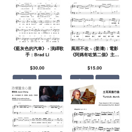
《藍灰色的汽車》 - 演繹歌
風雨不改 ~ (姜濤) : 電影
手：Brad Li
《阿媽有咗第二個》主題
曲
$30.00
$15.00